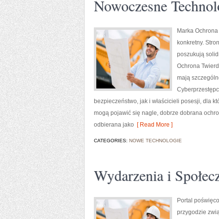
Nowoczesne Technol
Marka Ochrona 
konkretny. Stro
poszukują soli
Ochrona Twierdz
mają szczególn
Cyberprzestępc
bezpieczeństwo, jak i właścicieli posesji, dla k
mogą pojawić się nagle, dobrze dobrana ochro
odbierana jako
[ Read More ]
CATEGORIES:
NOWE TECHNOLOGIE
Wydarzenia i Społec
Portal poświęco
przygodzie zwią