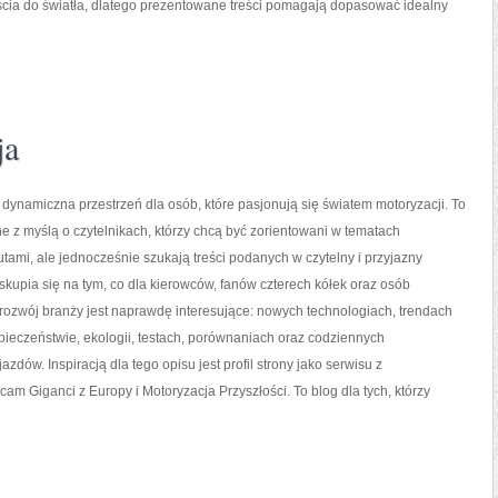
a do światła, dlatego prezentowane treści pomagają dopasować idealny
ja
 dynamiczna przestrzeń dla osób, które pasjonują się światem motoryzacji. To
e z myślą o czytelnikach, którzy chcą być zorientowani w tematach
tami, ale jednocześnie szukają treści podanych w czytelny i przyjazny
skupia się na tym, co dla kierowców, fanów czterech kółek oraz osób
ozwój branży jest naprawdę interesujące: nowych technologiach, trendach
ieczeństwie, ekologii, testach, porównaniach oraz codziennych
ów. Inspiracją dla tego opisu jest profil strony jako serwisu z
cam Giganci z Europy i Motoryzacja Przyszłości. To blog dla tych, którzy