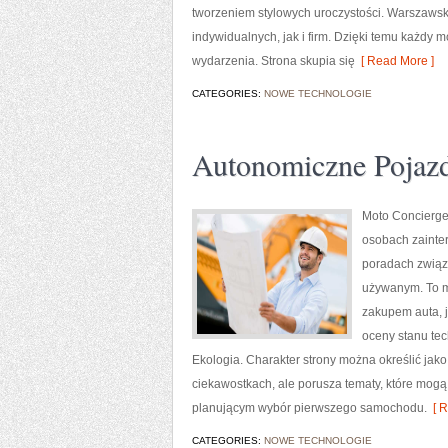
tworzeniem stylowych uroczystości. Warszawsk
indywidualnych, jak i firm. Dzięki temu każdy
wydarzenia. Strona skupia się
[ Read More ]
CATEGORIES:
NOWE TECHNOLOGIE
Autonomiczne Pojaz
Moto Concierge 
osobach zainte
poradach związ
używanym. To m
zakupem auta, 
oceny stanu tec
Ekologia. Charakter strony można określić jak
ciekawostkach, ale porusza tematy, które mo
planującym wybór pierwszego samochodu.
[ R
CATEGORIES:
NOWE TECHNOLOGIE