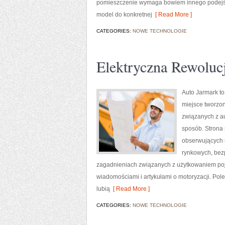
pomieszczenie wymaga bowiem innego podejści
model do konkretnej
[ Read More ]
CATEGORIES:
NOWE TECHNOLOGIE
Elektryczna Rewoluc
Auto Jarmark to
miejsce tworzon
związanych z au
sposób. Strona 
obserwujących r
rynkowych, bezp
zagadnieniach związanych z użytkowaniem pojazd
wiadomościami i artykułami o motoryzacji. Pole
lubią
[ Read More ]
CATEGORIES:
NOWE TECHNOLOGIE