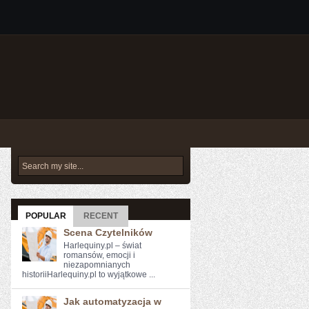
POPULAR
RECENT
Scena Czytelników
Harlequiny.pl – świat
romansów, emocji i
niezapomnianych
historiiHarlequiny.pl to wyjątkowe ...
Jak automatyzacja w