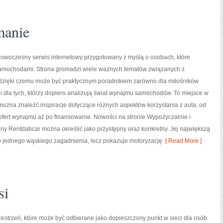
manie
nowoczesny serwis internetowy przygotowany z myślą o osobach, które
 samochodami. Strona gromadzi wiele ważnych tematów związanych z
zięki czemu może być praktycznym poradnikiem zarówno dla miłośników
k i dla tych, którzy dopiero analizują świat wynajmu samochodów. To miejsce w
 można znaleźć inspiracje dotyczące różnych aspektów korzystania z auta, od
fert wynajmu aż po finansowanie. Nowości na stronie Wypożyczalnie i
ony Rentdabcar można określić jako przystępny oraz konkretny. Jej największą
 do jednego wąskiego zagadnienia, lecz pokazuje motoryzację
[ Read More ]
si
estrzeń, które może być odbierane jako dopieszczony punkt w sieci dla osób