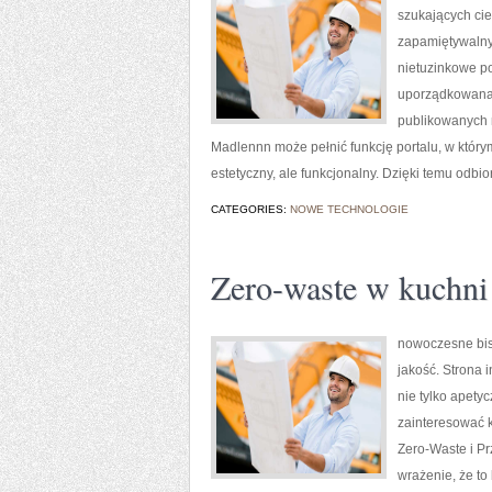
szukających ci
zapamiętywalny
nietuzinkowe po
uporządkowana p
publikowanych m
Madlennn może pełnić funkcję portalu, w którym
estetyczny, ale funkcjonalny. Dzięki temu odbio
CATEGORIES:
NOWE TECHNOLOGIE
Zero-waste w kuchni
nowoczesne bist
jakość. Strona 
nie tylko apety
zainteresować k
Zero-Waste i P
wrażenie, że to