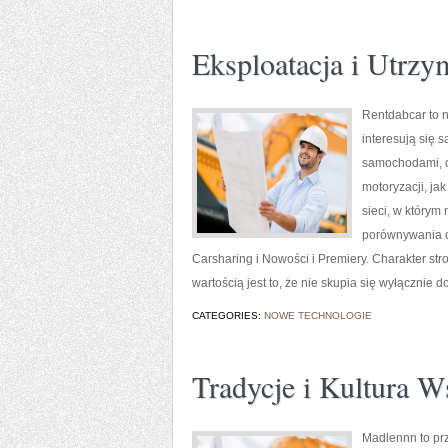
Eksploatacja i Utrzy
Rentdabcar to 
interesują się
samochodami, d
motoryzacji, ja
sieci, w którym
porównywania o
Carsharing i Nowości i Premiery. Charakter str
wartością jest to, że nie skupia się wyłącznie
CATEGORIES:
NOWE TECHNOLOGIE
Tradycje i Kultura W
Madlennn to prz