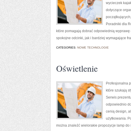
wycieczek kajak
dotyczące orga
początkujących,
Poradniki dla R
które pomagają dobrać odpowiednią wyprawę d
spokojne odcinki, jak i bardziej wymagające f
CATEGORIES:
NOWE TECHNOLOGIE
Oświetlenie
Profesjonalna p
które szukają s
Serwis prezentu
odpowiednio dob
cenią design, a
użytkowania. Po
można znaleźć wielorakie propozycje lamp do sa