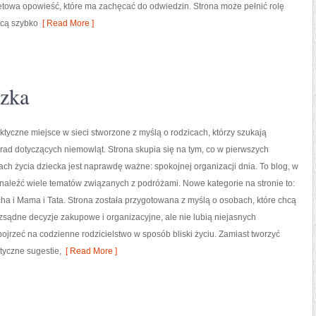
ernetowa opowieść, które ma zachęcać do odwiedzin. Strona może pełnić rolę
hcą szybko
[ Read More ]
zka
ktyczne miejsce w sieci stworzone z myślą o rodzicach, którzy szukają
ad dotyczących niemowląt. Strona skupia się na tym, co w pierwszych
tach życia dziecka jest naprawdę ważne: spokojnej organizacji dnia. To blog, w
aleźć wiele tematów związanych z podróżami. Nowe kategorie na stronie to:
a i Mama i Tata. Strona została przygotowana z myślą o osobach, które chcą
sądne decyzje zakupowe i organizacyjne, ale nie lubią niejasnych
jrzeć na codzienne rodzicielstwo w sposób bliski życiu. Zamiast tworzyć
tyczne sugestie,
[ Read More ]