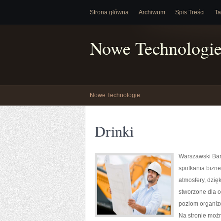
Strona główna
Archiwum
Spis Treści
Ta
Nowe Technologi
Nowe Technologie
Drinki
Warszawski Bar
spotkania bizne
atmosfery, dzię
stworzone dla o
poziom organizo
Na stronie moż