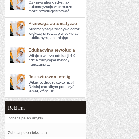
Czy myślałeś kiedyś, jak⁤
automatyzacja⁣ w ⁢chmurze
może rewolucjonizować ...
Przewaga automatyzac
Automatyzacja zdobywa coraz
większą przewagę ​w sektorze
publicznym, zmieniając ...
Edukacyjna rewolucja
Witajcie⁤ w erze edukacji 4.0,
gdzie tradycyjne metody
⁤nauczania ...
Jak sztuczna intelig
Witajcie, drodzy czytelnicy!
Dzisiaj chciałbym poruszyć
temat, który już ...
Reklama:
Zobacz pełen artykuł
Zobacz pełen tekst tutaj