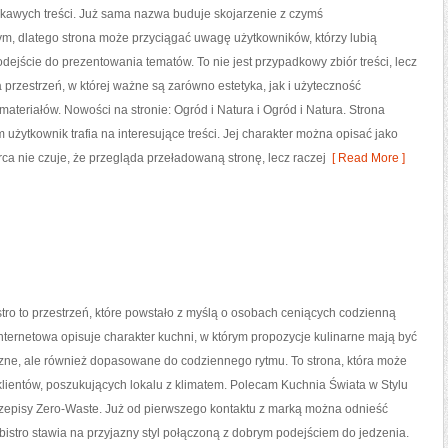
ekawych treści. Już sama nazwa buduje skojarzenie z czymś
m, dlatego strona może przyciągać uwagę użytkowników, którzy lubią
dejście do prezentowania tematów. To nie jest przypadkowy zbiór treści, lecz
rzestrzeń, w której ważne są zarówno estetyka, jak i użyteczność
ateriałów. Nowości na stronie: Ogród i Natura i Ogród i Natura. Strona
 użytkownik trafia na interesujące treści. Jej charakter można opisać jako
rca nie czuje, że przegląda przeładowaną stronę, lecz raczej
[ Read More ]
ro to przestrzeń, które powstało z myślą o osobach ceniących codzienną
internetowa opisuje charakter kuchni, w którym propozycje kulinarne mają być
czne, ale również dopasowane do codziennego rytmu. To strona, która może
lientów, poszukujących lokalu z klimatem. Polecam Kuchnia Świata w Stylu
rzepisy Zero-Waste. Już od pierwszego kontaktu z marką można odnieść
 bistro stawia na przyjazny styl połączoną z dobrym podejściem do jedzenia.