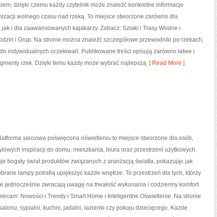
iem, dzięki czemu każdy czytelnik może znaleźć konkretne informacje
nizacji wolnego czasu nad rzeką. To miejsce stworzone zarówno dla
 jak i dla zaawansowanych kajakarzy. Zobacz: Szlaki i Trasy Wodne i
odzin i Grup. Na stronie można znaleźć szczegółowe przewodniki po rzekach,
o indywidualnych oczekiwań. Publikowane treści opisują zarówno łatwe i
ragmenty rzek. Dzięki temu każdy może wybrać najlepszą
[ Read More ]
latforma sieciowa poświęcona oświetleniu to miejsce stworzone dla osób,
tylowych inspiracji do domu, mieszkania, biura oraz przestrzeni użytkowych.
je bogaty świat produktów związanych z aranżacją światła, pokazując jak
rane lampy potrafią upiększyć każde wnętrze. To przestrzeń dla tych, którzy
le jednocześnie zwracają uwagę na trwałość wykonania i codzienny komfort
lecam: Nowości i Trendy i Smart Home i Inteligentne Oświetlenie. Na stronie
lonu, sypialni, kuchni, jadalni, łazienki czy pokoju dziecięcego. Każde