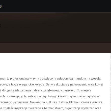
gi
e
man to profesjonalna witryna poświęcona usługom barmańskim na wesela,
sowe, a także eleganckie kolacje. Serwis skupia się na tworzeniu wyjątkowej
ki którym każda zabawa nabiera wyjątkowego charakteru. To miejsce
sób poszukujących profesjonalnej obsługi, które chcą zadbać o najwyższy
wanego wydarzenia. Nowości to Kultura i Historia Alkoholu i Wina i Winnice.
na znaleźć inspiracje związane z barmaństwem, organizacją wydarzeń oraz