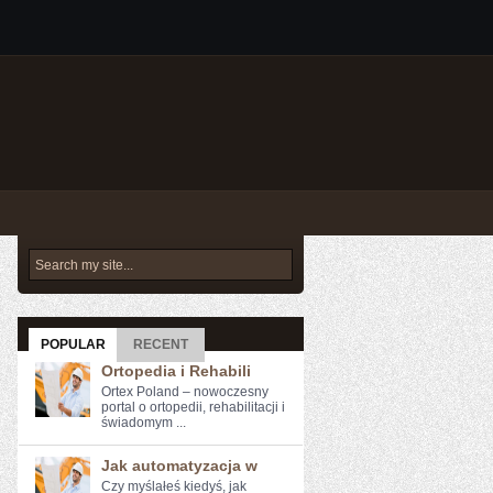
POPULAR
RECENT
Ortopedia i Rehabili
Ortex Poland – nowoczesny
portal o ortopedii, rehabilitacji i
świadomym ...
Jak automatyzacja w
Czy myślałeś kiedyś, jak⁤