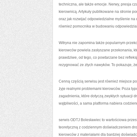
techniczna, ale także emocje. Nerwy, presja c
kierownicą. Artykuły publikowane na stronie p
oraz jak rozwijać odpowiedzialne myślenie na dr
również pomocnika w budowaniu odpowiedzialn
Witryna nie zapomina także popularnym przek
kierowców powiela zasłyszane przekonania, kt
prawdziwe, od tego, co powtarzane bez refleksj
rezygnować ze złych nawyków. To pokazuje, że w
Cenną częścią serwisu jest również miejsce p
żyje realnymi problemami kierowców. Poza typ
zagadnienia, które dotyczą zwykłych sytuacji dr
wątpliwości, a sama platforma nabiera codzien
serwis ODTJ Bolesławiec to wartościowa przest
teoretyczną z codziennym doświadczeniem drog
kierowców z materiałami dla bardziej doświad