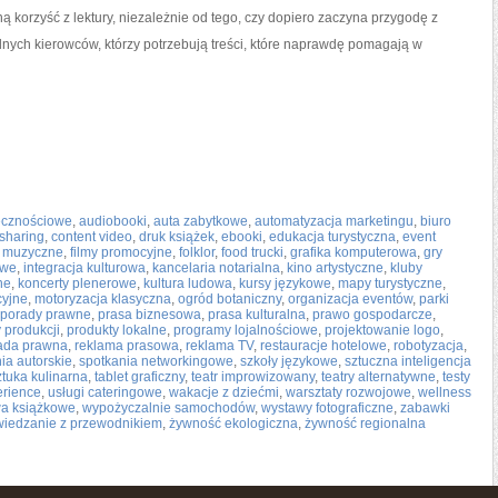
ą korzyść z lektury, niezależnie od tego, czy dopiero zaczyna przygodę z
dnych kierowców, którzy potrzebują treści, które naprawdę pomagają w
ecznościowe
,
audiobooki
,
auta zabytkowe
,
automatyzacja marketingu
,
biuro
 sharing
,
content video
,
druk książek
,
ebooki
,
edukacja turystyczna
,
event
e muzyczne
,
filmy promocyjne
,
folklor
,
food trucki
,
grafika komputerowa
,
gry
owe
,
integracja kulturowa
,
kancelaria notarialna
,
kino artystyczne
,
kluby
ne
,
koncerty plenerowe
,
kultura ludowa
,
kursy językowe
,
mapy turystyczne
,
cyjne
,
motoryzacja klasyczna
,
ogród botaniczny
,
organizacja eventów
,
parki
porady prawne
,
prasa biznesowa
,
prasa kulturalna
,
prawo gospodarcze
,
 produkcji
,
produkty lokalne
,
programy lojalnościowe
,
projektowanie logo
,
ada prawna
,
reklama prasowa
,
reklama TV
,
restauracje hotelowe
,
robotyzacja
,
ia autorskie
,
spotkania networkingowe
,
szkoły językowe
,
sztuczna inteligencja
ztuka kulinarna
,
tablet graficzny
,
teatr improwizowany
,
teatry alternatywne
,
testy
erience
,
usługi cateringowe
,
wakacje z dziećmi
,
warsztaty rozwojowe
,
wellness
a książkowe
,
wypożyczalnie samochodów
,
wystawy fotograficzne
,
zabawki
wiedzanie z przewodnikiem
,
żywność ekologiczna
,
żywność regionalna