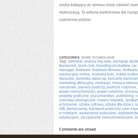
osoba trafiająca do serwisu może odnieść realn
motoryzacją. To witryna wartościowa dla rozsą
codziennej jeździe.
CATEGORIES:
NOWE TECHNOLOGIE
Tagi:
adwokat
,
analiza big data
,
animacje społ
tłumaczeń
,
book club
,
branding produktów
,
car
manager
,
festiwale
,
festiwale filmowe
,
festiwal
edukacyjne online
,
hodowla koni
,
hotele butik
literackie
,
komedia stand-up
,
koncerty kameral
marketing afiliacyjny
,
mediacje
,
miejsca rekrea
narodowe
,
planery podróży
,
podróże rodzinne
,
prawo nieruchomości
,
prawo rodzinne
,
procesy
projekty graficzne
,
pszczelarstwo
,
publishing
,
r
rolnictwo ekologiczne
,
rowery miejskie
,
spotkan
w biznesie
,
sztuka cyfrowa
,
sztuka dla dzieci
,
s
A/B
,
tłumaczenia
,
transport publiczny
,
user exp
w hotelach
,
wydarzenia kulturalne
,
wydawnictw
edukacyjne
,
zarządzanie nieruchomościami
,
z
Comments are closed.