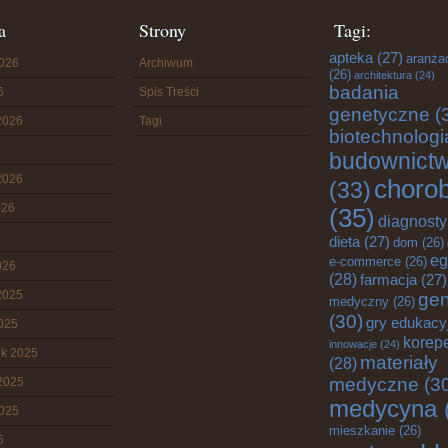
a
Strony
Tagi:
apteka
(27)
aranża
2026
Archiwum
(26)
architektura
(24)
badania
6
Spis Treści
genetyczne
(
2026
Tagi
biotechnologi
budownict
2026
choro
(33)
026
(35)
diagnost
dieta
(27)
dom
(26)
eg
e-commerce
(26)
026
(28)
farmacja
(27)
2025
gen
medyczny
(26)
(30)
gry edukacy
2025
korepe
innowacje
(24)
ik 2025
materiały
(28)
medyczne
(3
2025
medycyna
2025
mieszkanie
(26)
5