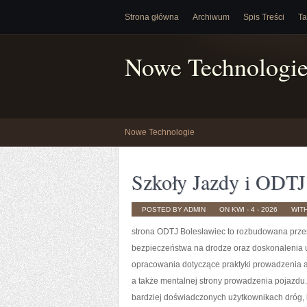
Strona główna
Archiwum
Spis Treści
Ta
Nowe Technologi
Nowe Technologie
Szkoły Jazdy i ODTJ
POSTED BY ADMIN
ON KWI - 4 - 2026
WIT
strona ODTJ Bolesławiec to rozbudowana przest
bezpieczeństwa na drodze oraz doskonalenia u
opracowania dotyczące praktyki prowadzenia a
a także mentalnej strony prowadzenia pojazdu
bardziej doświadczonych użytkownikach dróg, k