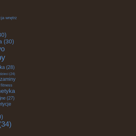
cja wnętrz
30)
a
(30)
wo
by
yka
(28)
dzieci
(24)
zaminy
fitness
etyka
jne
(27)
tycje
0)
(34)