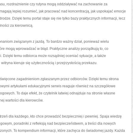
zasu, rozdrażnienie czy rutyna mogą oddziaływać na zachowanie za
omagają lepiej rozumieć, jak pracować nad koncentracją, jak uspokajać emocje
odze. Dzięki temu portal staje się nie tylko bazy praktycznych informacji, lecz
ości za kierownicą.
onaniom związanym z jazdą. To bardzo ważny dział, ponieważ wielu
óre mogą wprowadzać w błąd. Praktyczne analizy porządkują to, co
i. Dzięki temu odbiorca może rozsądniej oceniać sytuacje, a także
itryna kieruje się użytecznością i przejrzystością przekazu.
oświęcone zagadnieniom zgłaszanym przez odbiorców. Dzięki temu strona
owymi artykułami edukacyjnymi serwis reaguje również na szczegółowe
ogowych. To daje efekt, że czytelnik łatwiej odnajduje na stronie własne
nej wartości dla kierowców.
rzeń dla każdego, kto chce prowadzić bezpieczniej i pewniej. Spaja wiedzę
owym, poradniki z refleksją nad bezpieczeństwem, a treści dla nowych
czonych. To kompendium informacji, które zachęca do świadomej jazdy. Każda