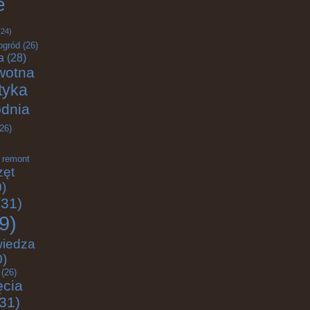
e
24)
ogród
(26)
a
(28)
wotna
ktyka
odnia
26)
remont
zęt
)
31)
9)
wiedza
0)
(26)
ęcia
31)