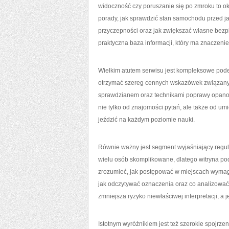
widoczność czy poruszanie się po zmroku to o
porady, jak sprawdzić stan samochodu przed j
przyczepności oraz jak zwiększać własne bez
praktyczna baza informacji, który ma znaczenie
Wielkim atutem serwisu jest kompleksowe pod
otrzymać szereg cennych wskazówek związanyc
sprawdzianem oraz technikami poprawy opano
nie tylko od znajomości pytań, ale także od um
jeździć na każdym poziomie nauki.
Równie ważny jest segment wyjaśniający regu
wielu osób skomplikowane, dlatego witryna po
zrozumieć, jak postępować w miejscach wymagaj
jak odczytywać oznaczenia oraz co analizować
zmniejsza ryzyko niewłaściwej interpretacji, 
Istotnym wyróżnikiem jest też szerokie spojrze