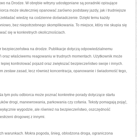
wo na Drodze. W obrębie witryny udostępniane są poradniki opisujące
orca może skuteczniej opanować zarówno podstawy jazdy, jak i trudniejsze
przekładać wiedzę na codzienne doświadczenie. Dzięki temu każdy
owo, bez niepotrzebnego skomplikowania. To miejsce, który nie skupia się
hować się w konkretnych okolicznościach.
zar bezpieczeństwa na drodze. Publikacje dotyczą odpowiedzialnemu
eń oraz właściwemu reagowaniu w trudnych momentach. Użytkownik może
, lepiej kontrolować pojazd oraz zwiększać bezpieczeństwo swoje i innych.
am zestaw zasad, lecz również koncentracja, opanowanie i świadomość tego,
Na tym polu odbiorca może poznać konkretne porady dotyczące startu
 łuków drogi, manewrowania, parkowania czy cofania. Teksty pomagają pojąć,
y wyłącznie wygodzie, ale również na bezpieczeństwo, oszczędność
estrzeni drogowej z innymi.
nych warunkach. Mokra pogoda, śnieg, oblodzona droga, ograniczona