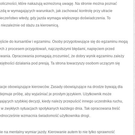
koliczności, które nakazują wzmożoną uwagę. Na stronie można poznać
azdą w wymagających warunkach, jak zachować kontrolę przy utracie
pieczeństwo wtedy, gdy jazda wymaga większego doświadczenia. To
 niezależnie od stażu za kierownicą.
ejście do kursantów i egzaminu. Osoby przygotowujące się do egzaminu mogą
h z procesem przygotowań, najczęstszymi błędami, napięciem przed
wania. Opracowania pomagają zrozumieć, że dobry wynik egzaminu zależy
iejętności działania pod presją. Ta strona towarzyszy osobom uczącym się
lacje obowiązujące kierowców. Zasady obowiązujące na drodze bywają dla
dejmuje próbę, aby wyjaśniać je prostym językiem. Użytkownik może
ących szybkiej decyzji, kiedy należy przepuścić innego uczestnika ruchu,
 w zwykłych sytuacjach spotykanych każdego dnia. Tak opracowana treść
a jednocześnie wzmacnia świadomość użytkownika drogi.
nie na mentalny wymiar jazdy. Kierowanie autem to nie tylko sprawność