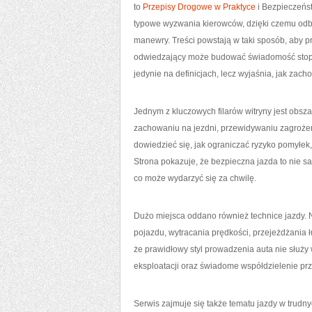
to
Przepisy Drogowe w Praktyce
i Bezpieczeńst
typowe wyzwania kierowców, dzięki czemu odbi
manewry. Treści powstają w taki sposób, aby 
odwiedzający może budować świadomość stopni
jedynie na definicjach, lecz wyjaśnia, jak zac
Jednym z kluczowych filarów witryny jest obs
zachowaniu na jezdni, przewidywaniu zagroż
dowiedzieć się, jak ograniczać ryzyko pomyłek
Strona pokazuje, że bezpieczna jazda to nie s
co może wydarzyć się za chwilę.
Dużo miejsca oddano również technice jazdy. 
pojazdu, wytracania prędkości, przejeżdżania
że prawidłowy styl prowadzenia auta nie służ
eksploatacji oraz świadome współdzielenie prz
Serwis zajmuje się także tematu jazdy w trud