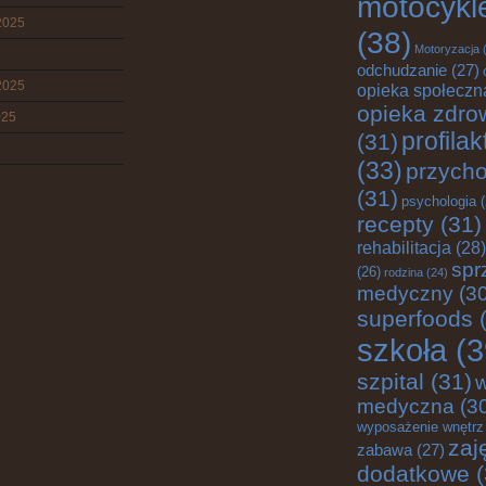
motocykl
2025
(38)
Motoryzacja
(
odchudzanie
(27)
2025
opieka społeczn
opieka zdro
025
profila
(31)
(33)
przych
(31)
psychologia
(
recepty
(31)
rehabilitacja
(28)
spr
(26)
rodzina
(24)
medyczny
(30
superfoods
(
szkoła
(3
szpital
(31)
medyczna
(3
wyposażenie wnętrz
zaj
zabawa
(27)
dodatkowe
(