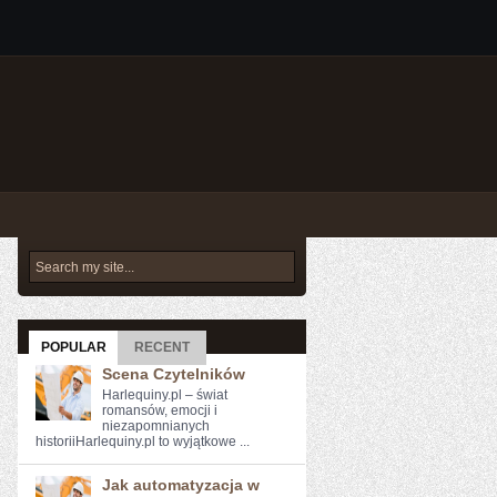
POPULAR
RECENT
Scena Czytelników
Harlequiny.pl – świat
romansów, emocji i
niezapomnianych
historiiHarlequiny.pl to wyjątkowe ...
Jak automatyzacja w