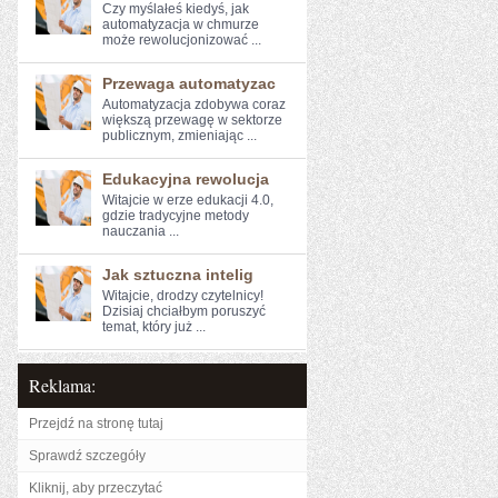
Czy myślałeś kiedyś, jak⁤
automatyzacja⁣ w ⁢chmurze
może rewolucjonizować ...
Przewaga automatyzac
Automatyzacja zdobywa coraz
większą przewagę ​w sektorze
publicznym, zmieniając ...
Edukacyjna rewolucja
Witajcie⁤ w erze edukacji 4.0,
gdzie tradycyjne metody
⁤nauczania ...
Jak sztuczna intelig
Witajcie, drodzy czytelnicy!
Dzisiaj chciałbym poruszyć
temat, który już ...
Reklama:
Przejdź na stronę tutaj
Sprawdź szczegóły
Kliknij, aby przeczytać