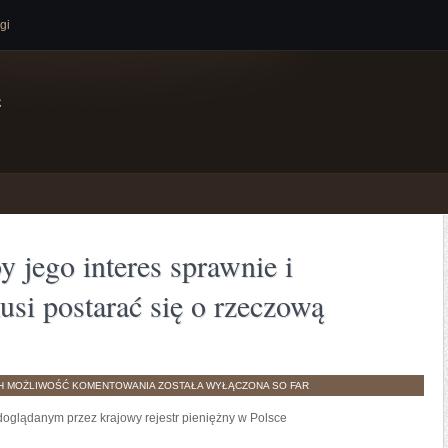
gi
e
by jego interes sprawnie i
usi postarać się o rzeczową
O
H
MOŻLIWOŚĆ KOMENTOWANIA
ZOSTAŁA WYŁĄCZONA
SO FAR
ILE
KTOŚ
doglądanym przez krajowy rejestr pieniężny w Polsce
PRAGNIE,
ABY
JEGO