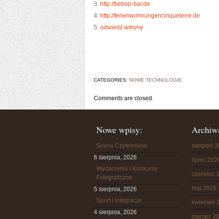
3.
http://bebop-bar.de
4.
http://ferienwohnungencinqueterre.de
5.
odwiedź witrynę
CATEGORIES:
NOWE TECHNOLOGIE
Comments are closed.
Nowe wpisy:
Archiw
Scena Czytelników
sierpień 
6 sierpnia, 2026
lipiec 202
Wydarzenia i Konkursy
czerwiec 
Fotograficzne
maj 2026
5 sierpnia, 2026
Sport i Integracja
kwiecień 
4 sierpnia, 2026
marzec 2