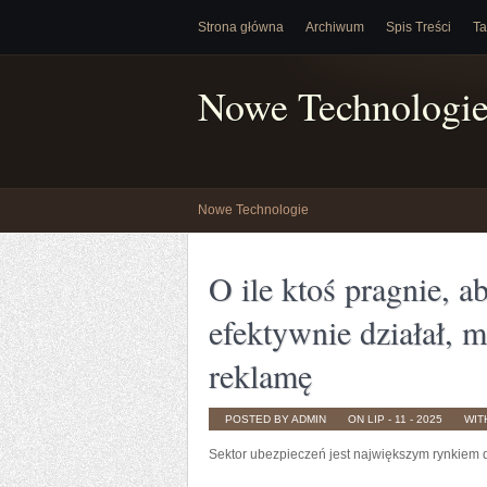
Strona główna
Archiwum
Spis Treści
Ta
Nowe Technologi
Nowe Technologie
O ile ktoś pragnie, a
efektywnie działał, m
reklamę
POSTED BY ADMIN
ON LIP - 11 - 2025
WIT
Sektor ubezpieczeń jest największym rynkiem 