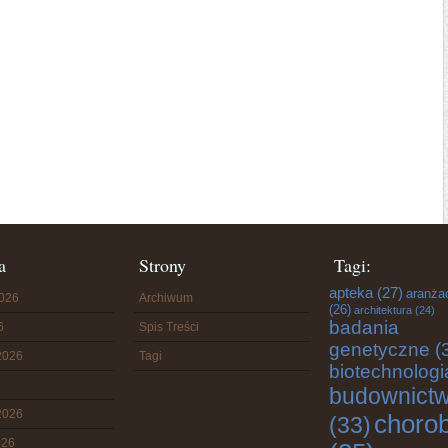
a
Strony
Tagi:
apteka
(27)
aranża
2026
Archiwum
(26)
architektura
(24)
badania
6
Spis Treści
genetyczne
(
2026
Tagi
biotechnologi
budownict
2026
choro
(33)
026