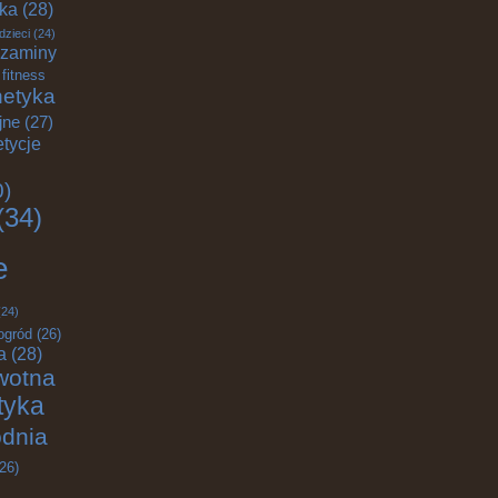
yka
(28)
dzieci
(24)
zaminy
fitness
etyka
jne
(27)
tycje
0)
(34)
e
24)
ogród
(26)
a
(28)
wotna
ktyka
odnia
26)