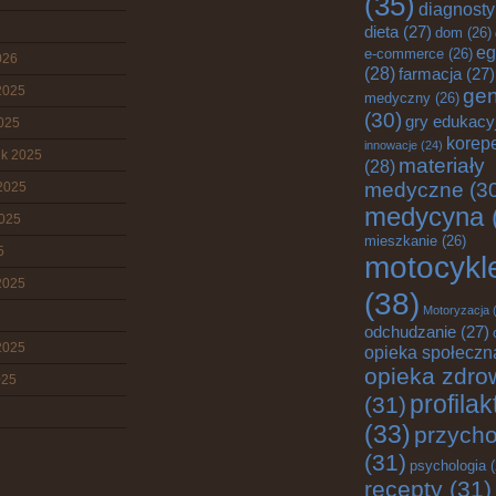
(35)
diagnost
dieta
(27)
dom
(26)
eg
e-commerce
(26)
026
(28)
farmacja
(27)
2025
gen
medyczny
(26)
(30)
gry edukacy
2025
korepe
innowacje
(24)
ik 2025
materiały
(28)
medyczne
(3
2025
medycyna
2025
mieszkanie
(26)
5
motocykl
2025
(38)
Motoryzacja
(
odchudzanie
(27)
2025
opieka społeczn
opieka zdro
025
profila
(31)
(33)
przych
(31)
psychologia
(
recepty
(31)