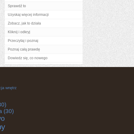
Sprawdź to
Uzyskaj więcej informacji
Zobacz, jak to działa
Kliknij i odkryj
Przeczytaj i poznaj
Poznaj całą prawdę
Dowiedz się, co nowego
cja wnętrz
30)
a
(30)
wo
by