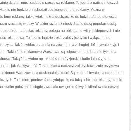
INTERES
dajnie działał, musi zadbać o rzeczową reklamę. To jedna z najistotniejszych
SPRAWNIE
I
tykuł, to nie będzie on schodził bez kongruentnej reklamy. Można w
EFEKTYWNIE
DZIAŁAŁ,
 form reklamy, jakkolwiek można dostrzec, że do ludzi trafia po pierwsze
MUSI
POSTARAĆ
 razu rzuca się w oczy. W takim razie też niesłychanie dużą popularnością,
SIĘ
O
RZECZOWĄ
o bezpośrednia postać reklamy, polega na obklejaniu witryn sklepowych i nie
REKLAMĘ
ość reklamową. To jaka to będzie treść, zależy już tylko i wyłącznie od
źroczysta, tak że widać przez nią na zewnątrz, a z drugiej definitywnie kryje i
lepu. Takie folie reklamowe Warszawa, są odpowiednią ofertą nie tylko dla
ności. Taką folią wolno np. okleić salon fryzjerski, studio tatuaży, salon
a jest jakaś aktywność. Taka reklama nadzwyczaj błyskawicznie przykuwa
ie okienne Warszawa, są doskonałej jakości. Są mocne i trwałe, są odporne na
cznych. To istotne, ponieważ decydując się na taką odmianę reklamy, ma się
na swoim położeniu i ciągle zwracała uwagę możliwych klientów dla naszej