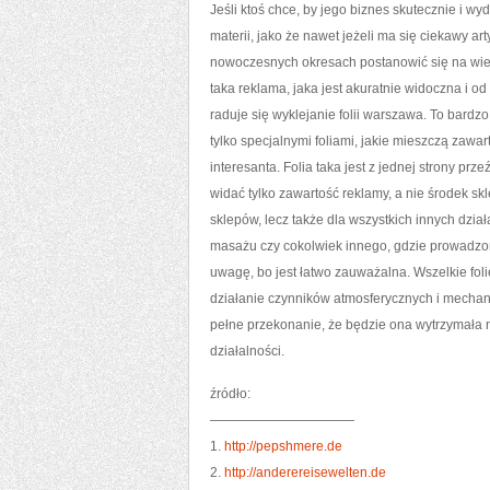
Jeśli ktoś chce, by jego biznes skutecznie i wy
materii, jako że nawet jeżeli ma się ciekawy ar
nowoczesnych okresach postanowić się na wiele
taka reklama, jaka jest akuratnie widoczna i od
raduje się wyklejanie folii warszawa. To bardz
tylko specjalnymi foliami, jakie mieszczą zawart
interesanta. Folia taka jest z jednej strony prze
widać tylko zawartość reklamy, a nie środek sk
sklepów, lecz także dla wszystkich innych działal
masażu czy cokolwiek innego, gdzie prowadzon
uwagę, bo jest łatwo zauważalna. Wszelkie fol
działanie czynników atmosferycznych i mechani
pełne przekonanie, że będzie ona wytrzymała 
działalności.
źródło:
———————————
1.
http://pepshmere.de
2.
http://anderereisewelten.de