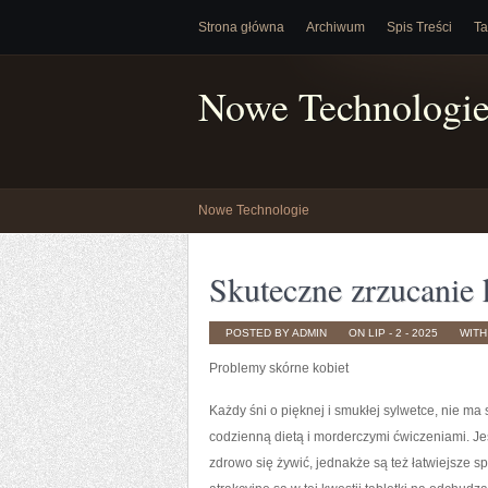
Strona główna
Archiwum
Spis Treści
Ta
Nowe Technologi
Nowe Technologie
Skuteczne zrzucanie
POSTED BY ADMIN
ON LIP - 2 - 2025
WIT
Problemy skórne kobiet
Każdy śni o pięknej i smukłej sylwetce, nie ma 
codzienną dietą i morderczymi ćwiczeniami. Je
zdrowo się żywić, jednakże są też łatwiejsze 