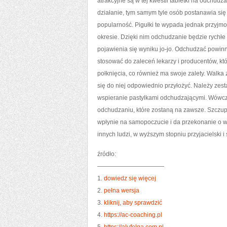
atrakcyjne są w tej kwestii tabletki na odchud
działanie, tym samym tyle osób postanawia się 
popularność. Pigułki te wypada jednak przyjmo
okresie. Dzięki nim odchudzanie będzie rychłe 
pojawienia się wyniku jo-jo. Odchudzać powinn
stosować do zaleceń lekarzy i producentów, któ
połknięcia, co również ma swoje zalety. Walka z
się do niej odpowiednio przyłożyć. Należy zest
wspieranie pastylkami odchudzającymi. Wówcz
odchudzaniu, które zostaną na zawsze. Szczup
wpłynie na samopoczucie i da przekonanie o wł
innych ludzi, w wyższym stopniu przyjacielski
źródło:
———————————
1.
dowiedz się więcej
2.
pełna wersja
3.
kliknij, aby sprawdzić
4.
https://ac-coaching.pl