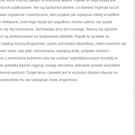
zanie, które można zakupić w dowolnej aptece. Pigułki te mają wykazane
na ich użytkowanie. Nie są nazbyt kosztowne, co również ingeruje na ich
wać regularnie i metodycznie, aby uzyskać jak najlepsze efekty w krótkim
i efektywne, mało tego dzięki tym pigułkom, można ustrzec się ryzyka
o się się racjonalnie, zachowując przy tym rozwagę. Należy się zgodnie
re są zlokalizowane na opakowaniu tabletek. Pigułki te są łatwe do
 zbytnią ilością kilogramów, często jest bardzo kłopotliwa, zatem powinno się
awić sobie cały plan odchudzania, wydajną dietę, program szkoleń i
as z pewnością każdemu uda się uzyskać satysfakcjonujące rezultaty w
ła sylwetka będzie ciągnąć uwagę otoczenia, jednakże przede wszystkim
asnej wartości. Dzięki temu człowiek jest w wyższym stopniu otwarty na
 i swobodniej mu się nawiązuje nowe znajomości.