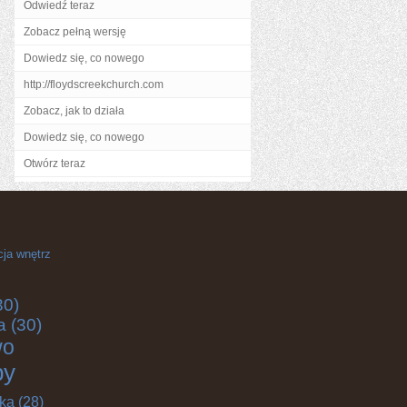
Odwiedź teraz
Zobacz pełną wersję
Dowiedz się, co nowego
http://floydscreekchurch.com
Zobacz, jak to działa
Dowiedz się, co nowego
Otwórz teraz
cja wnętrz
30)
a
(30)
wo
by
yka
(28)