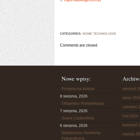
5.
https://alufelga.com.pl
CATEGORIES:
NOWE TECHNOLOGIE
Comments are closed.
Nowe wpisy:
Archiw
Przepisy na kolacje
sierpień 
8 sierpnia, 2026
lipiec 202
Ortopedia i Rehabilitacja
czerwiec 
7 sierpnia, 2026
maj 2026
Scena Czytelników
kwiecień 
6 sierpnia, 2026
Wydarzenia i Konkursy
marzec 2
Fotograficzne