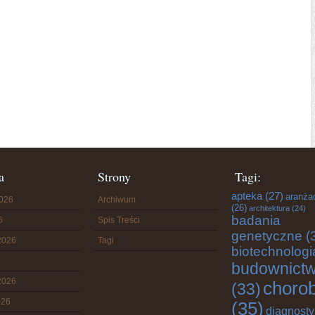
a
Strony
Tagi:
apteka
(27)
aranża
2026
Archiwum
(26)
architektura
(24)
badania
6
Spis Treści
genetyczne
(
2026
Tagi
biotechnologi
budownict
2026
choro
(33)
026
(35)
diagnost