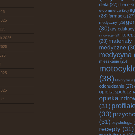
dieta
(27)
dom
(26)
eg
e-commerce
(26)
026
(28)
farmacja
(27)
2025
gen
medyczny
(26)
(30)
gry edukacy
2025
korepe
innowacje
(24)
ik 2025
materiały
(28)
medyczne
(3
2025
medycyna
2025
mieszkanie
(26)
5
motocykl
2025
(38)
Motoryzacja
(
odchudzanie
(27)
2025
opieka społeczn
opieka zdro
025
profila
(31)
(33)
przych
(31)
psychologia
(
recepty
(31)