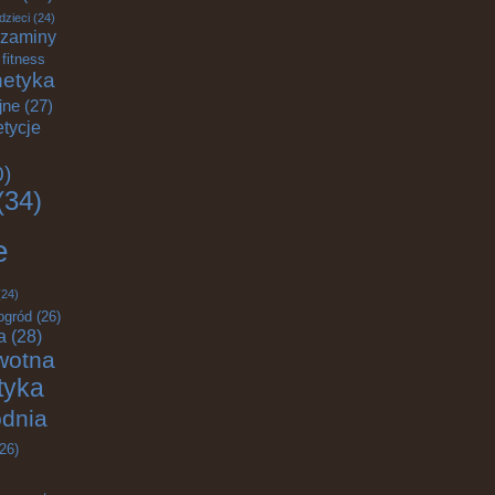
dzieci
(24)
zaminy
fitness
etyka
jne
(27)
tycje
0)
(34)
e
24)
ogród
(26)
a
(28)
wotna
ktyka
odnia
26)