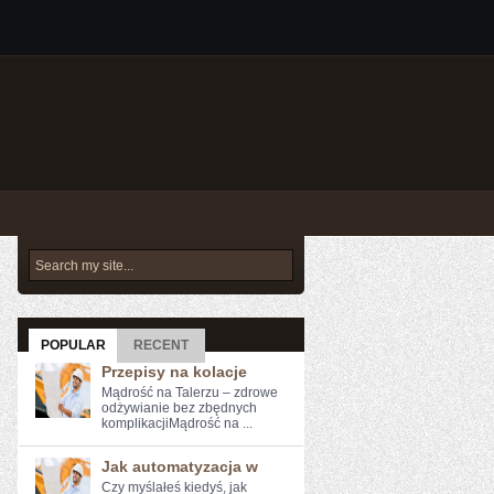
POPULAR
RECENT
Przepisy na kolacje
Mądrość na Talerzu – zdrowe
odżywianie bez zbędnych
komplikacjiMądrość na ...
Jak automatyzacja w
Czy myślałeś kiedyś, jak⁤