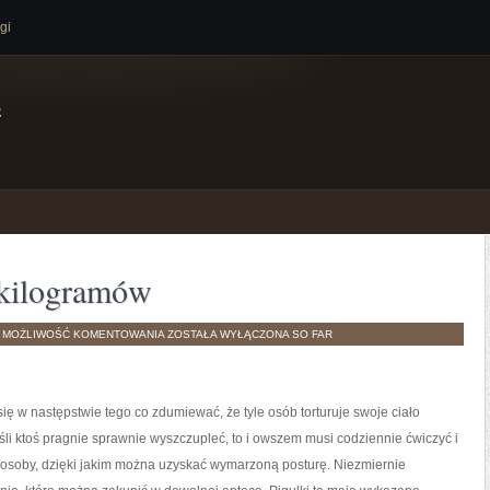
gi
e
 kilogramów
SKUTECZNE
H
MOŻLIWOŚĆ KOMENTOWANIA
ZOSTAŁA WYŁĄCZONA
SO FAR
ZRZUCANIE
KILOGRAMÓW
się w następstwie tego co zdumiewać, że tyle osób torturuje swoje ciało
śli ktoś pragnie sprawnie wyszczupleć, to i owszem musi codziennie ćwiczyć i
sposoby, dzięki jakim można uzyskać wymarzoną posturę. Niezmiernie