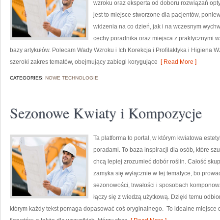
wzroku oraz eksperta od doboru rozwiązań opty
jest to miejsce stworzone dla pacjentów, poniew
widzenia na co dzień, jak i na wczesnym wychw
cechy poradnika oraz miejsca z praktycznymi ws
bazy artykułów. Polecam Wady Wzroku i Ich Korekcja i Profilaktyka i Higiena Wz
szeroki zakres tematów, obejmujący zabiegi korygujące
[ Read More ]
CATEGORIES:
NOWE TECHNOLOGIE
Sezonowe Kwiaty i Kompozycje
Ta platforma to portal, w którym kwiatowa estet
poradami. To baza inspiracji dla osób, które s
chcą lepiej zrozumieć dobór roślin. Całość skup
zamyka się wyłącznie w tej tematyce, bo prowad
sezonowości, trwałości i sposobach komponowan
łączy się z wiedzą użytkową. Dzięki temu odbi
którym każdy tekst pomaga dopasować coś oryginalnego. To idealne miejsce d