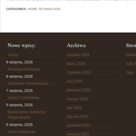
CATEGORIES:
NOWE TECHNOLOGIE
Nowe wpisy:
Archiwa
Stro
Turcja
sierpień 2026
Arch
9 sierpnia, 2026
lipiec 2026
Spis T
Przepisy na kolacje
czerwiec 2026
Tagi
8 sierpnia, 2026
maj 2026
Ortopedia i Rehabilitacja
kwiecień 2026
7 sierpnia, 2026
Scena Czytelników
marzec 2026
6 sierpnia, 2026
luty 2026
Wydarzenia i Konkursy
styczeń 2026
Fotograficzne
5 sierpnia, 2026
grudzień 2025
Sport i Integracja
listopad 2025