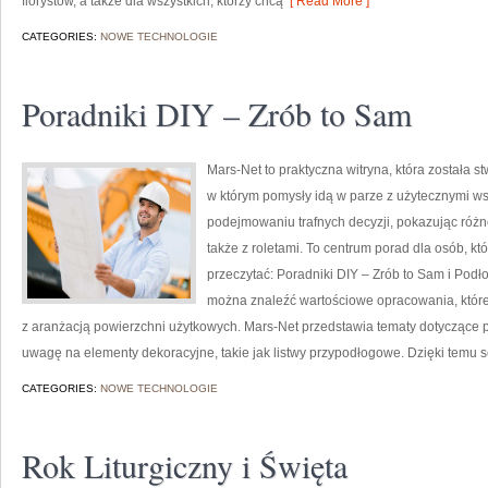
florystów, a także dla wszystkich, którzy chcą
[ Read More ]
CATEGORIES:
NOWE TECHNOLOGIE
Poradniki DIY – Zrób to Sam
Mars-Net to praktyczna witryna, która została s
w którym pomysły idą w parze z użytecznymi w
podejmowaniu trafnych decyzji, pokazując róż
także z roletami. To centrum porad dla osób, 
przeczytać: Poradniki DIY – Zrób to Sam i Pod
można znaleźć wartościowe opracowania, które
z aranżacją powierzchni użytkowych. Mars-Net przedstawia tematy dotyczące 
uwagę na elementy dekoracyjne, takie jak listwy przypodłogowe. Dzięki temu s
CATEGORIES:
NOWE TECHNOLOGIE
Rok Liturgiczny i Święta