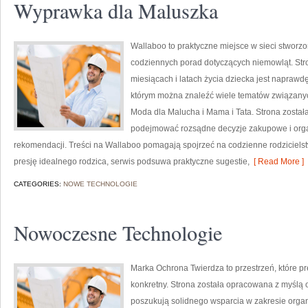
Wyprawka dla Maluszka
Wallaboo to praktyczne miejsce w sieci stworzo
codziennych porad dotyczących niemowląt. Stro
miesiącach i latach życia dziecka jest naprawdę
którym można znaleźć wiele tematów związanych
Moda dla Malucha i Mama i Tata. Strona został
podejmować rozsądne decyzje zakupowe i organ
rekomendacji. Treści na Wallaboo pomagają spojrzeć na codzienne rodzicielstw
presję idealnego rodzica, serwis podsuwa praktyczne sugestie,
[ Read More ]
CATEGORIES:
NOWE TECHNOLOGIE
Nowoczesne Technologie
Marka Ochrona Twierdza to przestrzeń, które 
konkretny. Strona została opracowana z myślą o 
poszukują solidnego wsparcia w zakresie orga