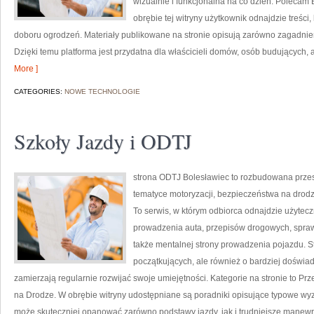
wizualnie i funkcjonalna na co dzień. Polecam 
obrębie tej witryny użytkownik odnajdzie treści
doboru ogrodzeń. Materiały publikowane na stronie opisują zarówno zagadnie
Dzięki temu platforma jest przydatna dla właścicieli domów, osób budujących, 
More ]
CATEGORIES:
NOWE TECHNOLOGIE
Szkoły Jazdy i ODTJ
strona ODTJ Bolesławiec to rozbudowana przest
tematyce motoryzacji, bezpieczeństwa na drod
To serwis, w którym odbiorca odnajdzie użytec
prowadzenia auta, przepisów drogowych, spraw
także mentalnej strony prowadzenia pojazdu. 
początkujących, ale również o bardziej doświa
zamierzają regularnie rozwijać swoje umiejętności. Kategorie na stronie to P
na Drodze. W obrębie witryny udostępniane są poradniki opisujące typowe wy
może skuteczniej opanować zarówno podstawy jazdy, jak i trudniejsze manewr