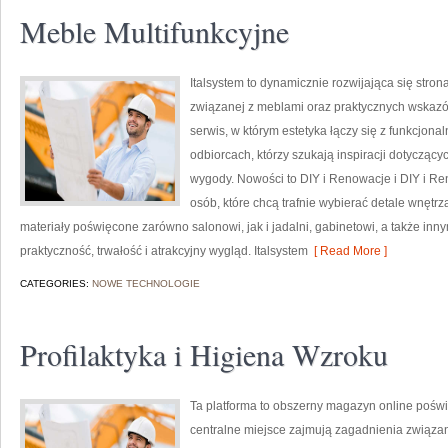
Meble Multifunkcyjne
Italsystem to dynamicznie rozwijająca się strona
związanej z meblami oraz praktycznych wskazó
serwis, w którym estetyka łączy się z funkcjona
odbiorcach, którzy szukają inspiracji dotyczą
wygody. Nowości to DIY i Renowacje i DIY i Re
osób, które chcą trafnie wybierać detale wnętr
materiały poświęcone zarówno salonowi, jak i jadalni, gabinetowi, a także i
praktyczność, trwałość i atrakcyjny wygląd. Italsystem
[ Read More ]
CATEGORIES:
NOWE TECHNOLOGIE
Profilaktyka i Higiena Wzroku
Ta platforma to obszerny magazyn online poświ
centralne miejsce zajmują zagadnienia związane