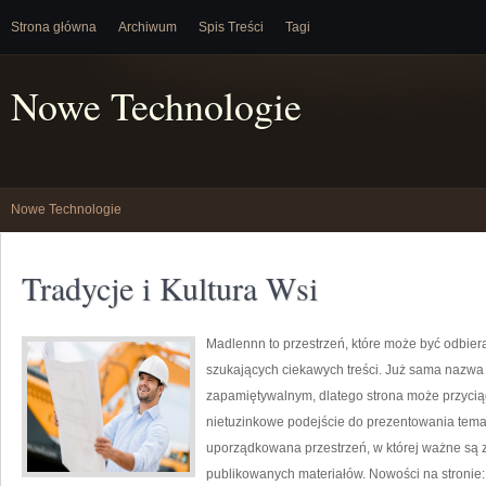
Strona główna
Archiwum
Spis Treści
Tagi
Nowe Technologie
Nowe Technologie
Tradycje i Kultura Wsi
Madlennn to przestrzeń, które może być odbier
szukających ciekawych treści. Już sama nazwa
zapamiętywalnym, dlatego strona może przycią
nietuzinkowe podejście do prezentowania temató
uporządkowana przestrzeń, w której ważne są z
publikowanych materiałów. Nowości na stronie: 