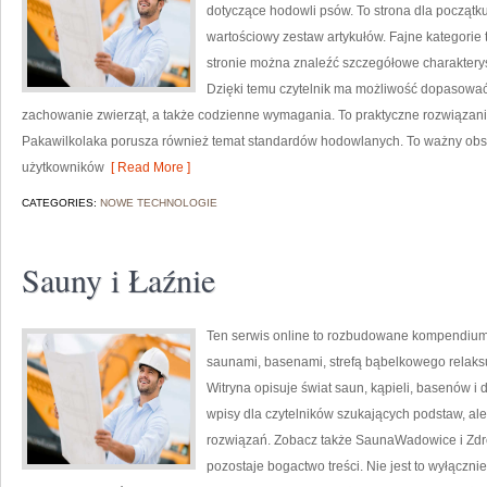
dotyczące hodowli psów. To strona dla początku
wartościowy zestaw artykułów. Fajne kategorie 
stronie można znaleźć szczegółowe charaktery
Dzięki temu czytelnik ma możliwość dopasować
zachowanie zwierząt, a także codzienne wymagania. To praktyczne rozwiązanie
Pakawilkolaka porusza również temat standardów hodowlanych. To ważny obs
użytkowników
[ Read More ]
CATEGORIES:
NOWE TECHNOLOGIE
Sauny i Łaźnie
Ten serwis online to rozbudowane kompendium in
saunami, basenami, strefą bąbelkowego relak
Witryna opisuje świat saun, kąpieli, basenów 
wpisy dla czytelników szukających podstaw, a
rozwiązań. Zobacz także SaunaWadowice i Zdro
pozostaje bogactwo treści. Nie jest to wyłączni