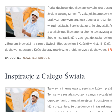
Portal duchowy dedykowany czytelników poszuk
życiem wewnętrznym. To zakątek internetowy, w
praktycznego wymiaru, lecz obecna w rodzinie
w trudnościach. Serwis ukazuje, że chrześcijań
a artykuły publikowane na stronie towarzyszą w
źródło inspiracji, które zachęca do zastanowie
z Bogiem. Nowości na stronie Święci i Błogosławieni i Kościół w Historii i Dziś. P
duchowe, nauczanie Kościoła oraz praktyczne problemy życia duchowego.
[ R
CATEGORIES:
NOWE TECHNOLOGIE
Inspiracje z Całego Świata
Ta witryna internetowa to serwis, w którym prak
Ten serwis została stworzona z myślą o czytel
ogrodzeniami, bramami, miejscami postojowymi, 
który prezentuje, że przydomowa infrastruktura